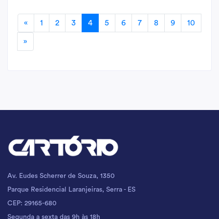
«
1
2
3
4
5
6
7
8
9
10
»
Av. Eudes Scherrer de Souza, 1350
Parque Residencial Laranjeiras, Serra - ES
CEP: 29165-680
Segunda a sexta das 9h às 18h