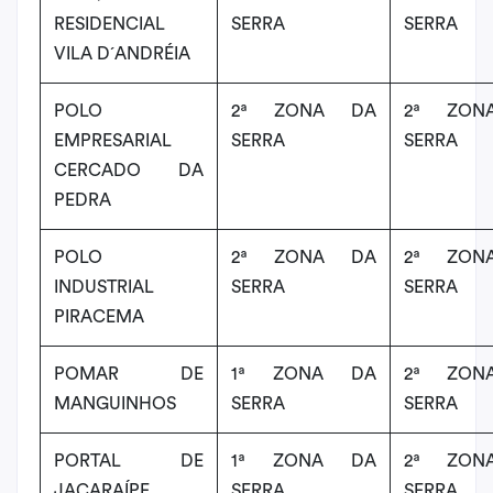
RESIDENCIAL
SERRA
SERRA
VILA D´ANDRÉIA
POLO
2ª ZONA DA
2ª ZON
EMPRESARIAL
SERRA
SERRA
CERCADO DA
PEDRA
POLO
2ª ZONA DA
2ª ZON
INDUSTRIAL
SERRA
SERRA
PIRACEMA
POMAR DE
1ª ZONA DA
2ª ZON
MANGUINHOS
SERRA
SERRA
PORTAL DE
1ª ZONA DA
2ª ZON
JACARAÍPE
SERRA
SERRA