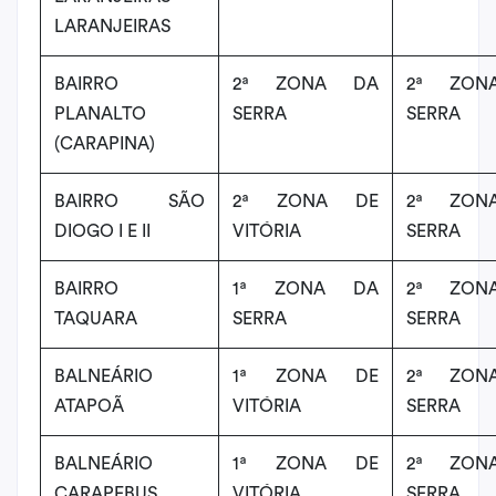
LARANJEIRAS
BAIRRO
2ª ZONA DA
2ª ZON
PLANALTO
SERRA
SERRA
(CARAPINA)
BAIRRO SÃO
2ª ZONA DE
2ª ZON
DIOGO I E II
VITÓRIA
SERRA
BAIRRO
1ª ZONA DA
2ª ZON
TAQUARA
SERRA
SERRA
BALNEÁRIO
1ª ZONA DE
2ª ZON
ATAPOÃ
VITÓRIA
SERRA
BALNEÁRIO
1ª ZONA DE
2ª ZON
CARAPEBUS
VITÓRIA
SERRA