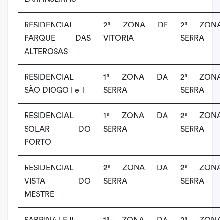
RESIDENCIAL
2ª ZONA DE
2ª ZON
PARQUE DAS
VITÓRIA
SERRA
ALTEROSAS
RESIDENCIAL
1ª ZONA DA
2ª ZON
SÃO DIOGO I e II
SERRA
SERRA
RESIDENCIAL
1ª ZONA DA
2ª ZON
SOLAR DO
SERRA
SERRA
PORTO
RESIDENCIAL
2ª ZONA DA
2ª ZON
VISTA DO
SERRA
SERRA
MESTRE
SABRINA I E II
1ª ZONA DA
2ª ZON