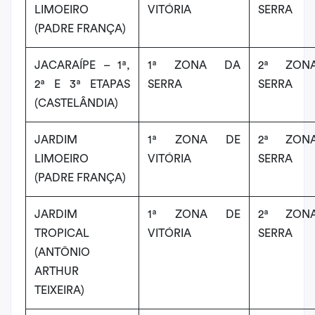
LIMOEIRO
VITÓRIA
SERRA
(PADRE FRANÇA)
JACARAÍPE – 1ª,
1ª ZONA DA
2ª ZON
2ª E 3ª ETAPAS
SERRA
SERRA
(CASTELÂNDIA)
JARDIM
1ª ZONA DE
2ª ZON
LIMOEIRO
VITÓRIA
SERRA
(PADRE FRANÇA)
JARDIM
1ª ZONA DE
2ª ZON
TROPICAL
VITÓRIA
SERRA
(ANTÔNIO
ARTHUR
TEIXEIRA)