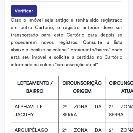
Verificar
Caso o imóvel seja antigo e tenha sido registrado
em outro Cartório, o registro anterior deve ser
transportado para este Cartório para depois se
procederem novos registros. Consulte a lista
abaixo e localize na coluna "loteamento/bairro" onde
está seu imóvel e solicite a certidão no Cartório
informado na coluna "circunscrição atual".
LOTEAMENTO /
CIRCUNSCRIÇÃO
CIRCUNS
BAIRRO
ORIGEM
ATUA
ALPHAVILLE
2ª ZONA DA
2ª ZON
JACUHY
SERRA
SERRA
ARQUIPÉLAGO
2ª ZONA DA
2ª ZON