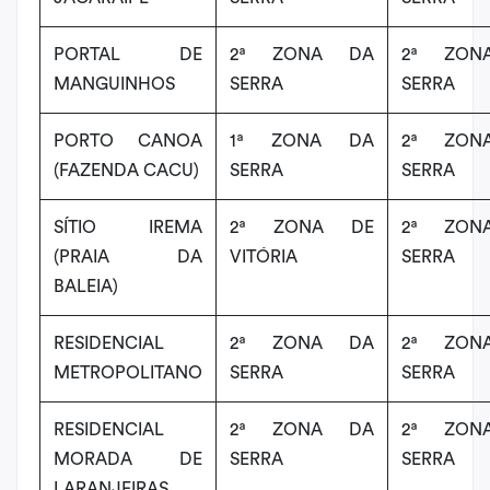
PORTAL DE
2ª ZONA DA
2ª ZON
MANGUINHOS
SERRA
SERRA
PORTO CANOA
1ª ZONA DA
2ª ZON
(FAZENDA CACU)
SERRA
SERRA
SÍTIO IREMA
2ª ZONA DE
2ª ZON
(PRAIA DA
VITÓRIA
SERRA
BALEIA)
RESIDENCIAL
2ª ZONA DA
2ª ZON
METROPOLITANO
SERRA
SERRA
RESIDENCIAL
2ª ZONA DA
2ª ZON
MORADA DE
SERRA
SERRA
LARANJEIRAS