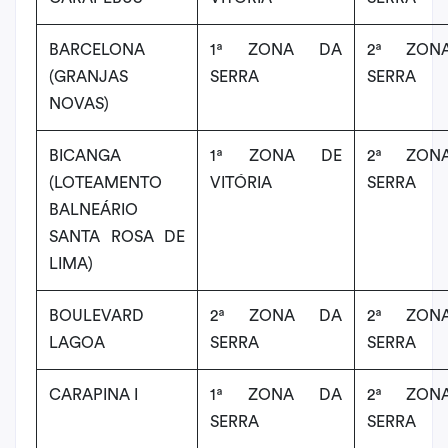
BARCELONA
1ª ZONA DA
2ª ZON
(GRANJAS
SERRA
SERRA
NOVAS)
BICANGA
1ª ZONA DE
2ª ZON
(LOTEAMENTO
VITÓRIA
SERRA
BALNEÁRIO
SANTA ROSA DE
LIMA)
BOULEVARD
2ª ZONA DA
2ª ZON
LAGOA
SERRA
SERRA
CARAPINA I
1ª ZONA DA
2ª ZON
SERRA
SERRA