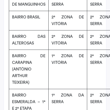
DE MANGUINHOS
SERRA
SERRA
BAIRRO BRASIL
2ª ZONA DE
2ª ZON
VITÓRIA
SERRA
BAIRRO DAS
2ª ZONA DE
2ª ZON
ALTEROSAS
VITÓRIA
SERRA
BAIRRO DE
1ª ZONA DE
2ª ZON
CARAPINA
VITÓRIA
SERRA
(ANTÔNIO
ARTHUR
TEIXEIRA)
BAIRRO
1ª ZONA DA
2ª ZON
ESMERALDA – 1ª
SERRA
SERRA
E 2ª ETAPA