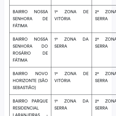
BAIRRO NOSSA
1ª ZONA DE
2ª ZON
SENHORA DE
VITÓRIA
SERRA
FÁTIMA
BAIRRO NOSSA
1ª ZONA DA
2ª ZON
SENHORA DO
SERRA
SERRA
ROSÁRIO DE
FÁTIMA
BAIRRO NOVO
1ª ZONA DE
2ª ZON
HORIZONTE (SÃO
VITÓRIA
SERRA
SEBASTIÃO)
BAIRRO PARQUE
1ª ZONA DA
2ª ZON
RESIDENCIAL
SERRA
SERRA
LARANJEIRAS -