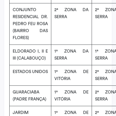
CONJUNTO
2ª ZONA DA
2ª ZON
RESIDENCIAL DR.
SERRA
SERRA
PEDRO FEU ROSA
(BAIRRO DAS
FLORES)
ELDORADO I, II E
1ª ZONA DA
1ª ZON
III (CALABOUÇO)
SERRA
SERRA
ESTADOS UNIDOS
1ª ZONA DE
2ª ZON
VITÓRIA
SERRA
GUARACIABA
1ª ZONA DE
2ª ZON
(PADRE FRANÇA)
VITÓRIA
SERRA
JARDIM
1ª ZONA DE
2ª ZON