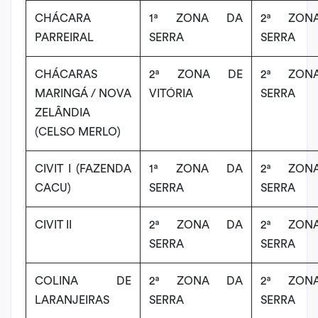
CHÁCARA
1ª ZONA DA
2ª ZON
PARREIRAL
SERRA
SERRA
CHÁCARAS
2ª ZONA DE
2ª ZON
MARINGÁ / NOVA
VITÓRIA
SERRA
ZELÂNDIA
(CELSO MERLO)
CIVIT I (FAZENDA
1ª ZONA DA
2ª ZON
CACU)
SERRA
SERRA
CIVIT II
2ª ZONA DA
2ª ZON
SERRA
SERRA
COLINA DE
2ª ZONA DA
2ª ZON
LARANJEIRAS
SERRA
SERRA