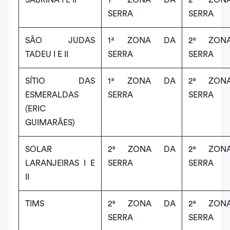
SERRA
SERRA
SÃO JUDAS
1ª ZONA DA
2ª ZON
TADEU I E II
SERRA
SERRA
SÍTIO DAS
1ª ZONA DA
2ª ZON
ESMERALDAS
SERRA
SERRA
(ERIC
GUIMARÃES)
SOLAR
2ª ZONA DA
2ª ZON
LARANJEIRAS I E
SERRA
SERRA
II
TIMS
2ª ZONA DA
2ª ZON
SERRA
SERRA