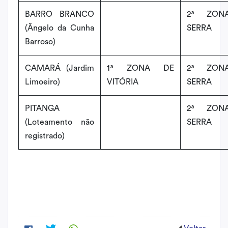
BARRO BRANCO
2ª ZON
(Ângelo da Cunha
SERRA
Barroso)
CAMARÁ (Jardim
1ª ZONA DE
2ª ZON
Limoeiro)
VITÓRIA
SERRA
PITANGA
2ª ZON
(Loteamento não
SERRA
registrado)