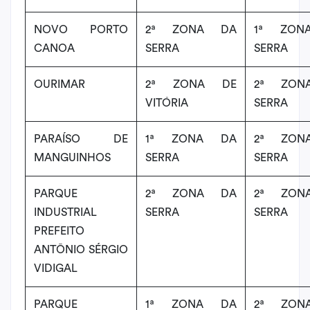
NOVO PORTO
2ª ZONA DA
1ª ZON
CANOA
SERRA
SERRA
OURIMAR
2ª ZONA DE
2ª ZON
VITÓRIA
SERRA
PARAÍSO DE
1ª ZONA DA
2ª ZON
MANGUINHOS
SERRA
SERRA
PARQUE
2ª ZONA DA
2ª ZON
INDUSTRIAL
SERRA
SERRA
PREFEITO
ANTÔNIO SÉRGIO
VIDIGAL
PARQUE
1ª ZONA DA
2ª ZON