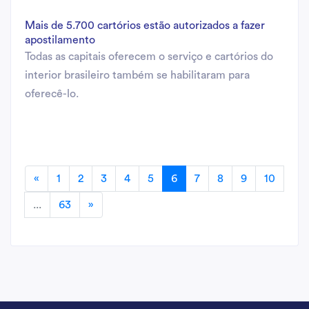
Mais de 5.700 cartórios estão autorizados a fazer
apostilamento
Todas as capitais oferecem o serviço e cartórios do
interior brasileiro também se habilitaram para
oferecê-lo.
«
1
2
3
4
5
6
7
8
9
10
...
63
»