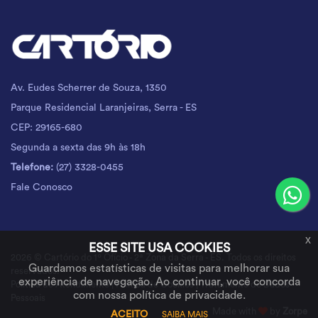
Av. Eudes Scherrer de Souza, 1350
Parque Residencial Laranjeiras, Serra - ES
CEP: 29165-680
Segunda a sexta das 9h às 18h
Telefone:
(27) 3328-0455
Fale Conosco
x
ESSE SITE USA COOKIES
2026 © Cartório do 1º Ofício - 2ª Zona da Serra - ES. Todos os direitos
Guardamos estatísticas de visitas para melhorar sua
reservados.
experiência de navegação. Ao continuar, você concorda
Política de Atendimento
|
Política de Cookies
|
Tratamento de Dados
com nossa política de privacidade.
Pessoais
Made with
by
Zorpe
ACEITO
SAIBA MAIS